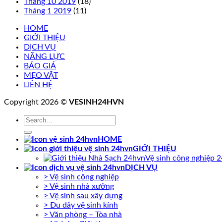
Tháng 10 2019
(18)
Tháng 1 2019
(11)
HOME
GIỚI THIỆU
DỊCH VỤ
NĂNG LỰC
BÁO GIÁ
MẸO VẶT
LIÊN HỆ
Copyright 2026 ©
VESINH24HVN
HOME
GIỚI THIỆU
Vệ sinh công nghiệp 
DỊCH VỤ
> Vệ sinh công nghiệp
> Vệ sinh nhà xưởng
> Vệ sinh sau xây dựng
> Đu dây vệ sinh kính
> Văn phòng – Tòa nhà