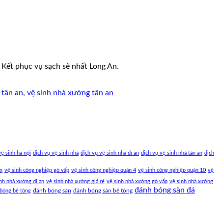
Kết phục vụ sạch sẽ nhất Long An.
 tân an
,
vệ sinh nhà xưởng tân an
vệ sinh hà nội
dịch vụ vệ sinh nhà
dịch vụ vệ sinh nhà dĩ an
dịch vụ vệ sinh nhà tân an
dịch
an
vệ sinh công nghiệp gò vấp
vệ sinh công nghiệp quận 4
vệ sinh công nghiệp quận 10
vệ
nh nhà xưởng dĩ an
vệ sinh nhà xưởng giá rẻ
vệ sinh nhà xưởng gò vấp
vệ sinh nhà xưởng
đánh bóng sàn đá
đánh bóng sàn
đánh bóng sàn bê tông
bóng bê tông