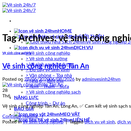
Skip
to
content
HOME
Tag Archives:
vệ sinh công nghi
GIỚI THIỆU
Vệ sinh công nghiệp 
DỊCH VỤ
> Vệ sinh công nghiệp
Vệ sinh công nghiệp
> Vệ sinh nhà xưởng
> Vệ sinh sau xây dựng
Vệ sinh công nghiệp Tân An
> Đu dây vệ sinh kính
> Văn phòng – Tòa nhà
Posted on
28/06/2020
06/08/2026
by
adminvesinh24hvn
> Nhà ở – Biệt thự
> Rèm – Thảm – Sofa
28
> Vệ sinh công nghiệp sạch
Th6
NĂNG LỰC
Công trình – Dự án
Vệ sinh công nghiệp Tân An, Long An, ✅ Cam kết vệ sinh sạch sẽ
BÁO GIÁ
MẸO VẶT
Continue reading
→
LIÊN HỆ
Posted in
Vệ sinh công nghiệp
|
Tagged
dịch vụ vệ sinh
,
dịch v