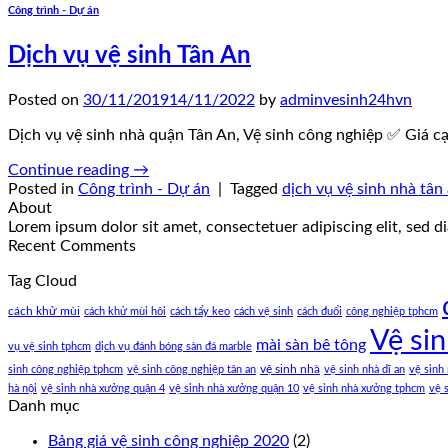
Công trình - Dự án
Dịch vụ vệ sinh Tân An
Posted on
30/11/2019
14/11/2022
by
adminvesinh24hvn
Dịch vụ vệ sinh nhà quận Tân An, Vệ sinh công nghiệp ✅ Giá 
Continue reading
→
Posted in
Công trình - Dự án
|
Tagged
dịch vụ vệ sinh nhà tân
About
Lorem ipsum dolor sit amet, consectetuer adipiscing elit, sed
Recent Comments
Tag Cloud
cách khử mùi
cách khử mùi hôi
cách tẩy keo
cách vệ sinh
cách đuổi
công nghiệp tphcm
Vệ si
mài sàn bê tông
vụ vệ sinh tphcm
dịch vụ đánh bóng sàn đá marble
vệ sinh nhà
sinh công nghiệp tphcm
vệ sinh công nghiệp tân an
vệ sinh nhà dĩ an
vệ sinh
hà nội
vệ sinh nhà xưởng quận 4
vệ sinh nhà xưởng quận 10
vệ sinh nhà xưởng tphcm
vệ 
Danh mục
Bảng giá vệ sinh công nghiệp 2020
(2)