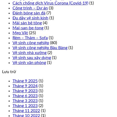
Cách chống dịch Virus Corona (Covid-19)
(1)
Công trình – Dự án
(3)
Đánh bóng sàn đá
(7)
Đu dây vệ sinh kính
(1)
Mài sàn bê tông
(4)
Mai-san-be-tong
(1)
Mẹo Vặt
(25)
Rèm – Thảm – Sofa
(1)
Vệ sinh công nghiệp
(80)
Vệ sinh công nghiệp Bàu Bàng
(1)
Vệ sinh nhà xưởng
(2)
Vệ sinh sau xây dựng
(1)
Vệ sinh văn phòng
(1)
Lưu trữ
Tháng 9 2025
(1)
Tháng 9 2024
(1)
Tháng 9 2023
(1)
Tháng 6 2023
(1)
Tháng 3 2023
(1)
Tháng 1 2023
(2)
Tháng 11 2022
(1)
Tháng 10 2022
(1)