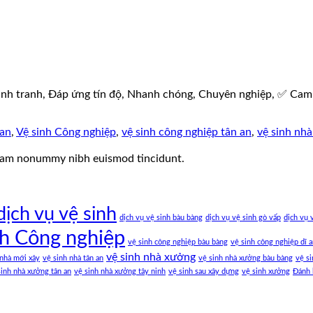
cạnh tranh, Đáp ứng tín độ, Nhanh chóng, Chuyên nghiệp, ✅ Cam 
 an
,
Vệ sinh Công nghiệp
,
vệ sinh công nghiệp tân an
,
vệ sinh nhà
 diam nonummy nibh euismod tincidunt.
dịch vụ vệ sinh
dịch vụ vệ sinh bàu bàng
dịch vụ vệ sinh gò vấp
dịch vụ 
nh Công nghiệp
vệ sinh công nghiệp bàu bàng
vệ sinh công nghiệp dĩ 
vệ sinh nhà xưởng
 nhà mới xây
vệ sinh nhà tân an
vệ sinh nhà xưởng bàu bàng
vệ si
sinh nhà xưởng tân an
vệ sinh nhà xưởng tây ninh
vệ sinh sau xây dựng
vệ sinh xưởng
Đánh 