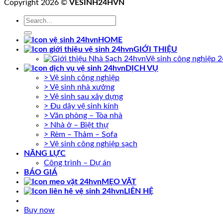
Copyright 2026 ©
VESINH24HVN
HOME
GIỚI THIỆU
Vệ sinh công nghiệp 
DỊCH VỤ
> Vệ sinh công nghiệp
> Vệ sinh nhà xưởng
> Vệ sinh sau xây dựng
> Đu dây vệ sinh kính
> Văn phòng – Tòa nhà
> Nhà ở – Biệt thự
> Rèm – Thảm – Sofa
> Vệ sinh công nghiệp sạch
NĂNG LỰC
Công trình – Dự án
BÁO GIÁ
MẸO VẶT
LIÊN HỆ
Buy now