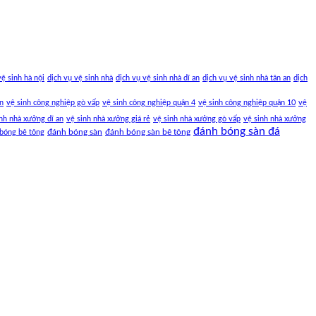
vệ sinh hà nội
dịch vụ vệ sinh nhà
dịch vụ vệ sinh nhà dĩ an
dịch vụ vệ sinh nhà tân an
dịch
an
vệ sinh công nghiệp gò vấp
vệ sinh công nghiệp quận 4
vệ sinh công nghiệp quận 10
vệ
nh nhà xưởng dĩ an
vệ sinh nhà xưởng giá rẻ
vệ sinh nhà xưởng gò vấp
vệ sinh nhà xưởng
đánh bóng sàn đá
đánh bóng sàn
đánh bóng sàn bê tông
bóng bê tông