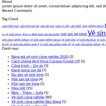
About
Lorem ipsum dolor sit amet, consectetuer adipiscing elit, sed
Recent Comments
Tag Cloud
cách khử mùi
cách khử mùi hôi
cách tẩy keo
cách vệ sinh
cách đuổi
công nghiệp tphcm
Vệ si
mài sàn bê tông
vụ vệ sinh tphcm
dịch vụ đánh bóng sàn đá marble
vệ sinh nhà
sinh công nghiệp tphcm
vệ sinh công nghiệp tân an
vệ sinh nhà dĩ an
vệ sinh
hà nội
vệ sinh nhà xưởng quận 4
vệ sinh nhà xưởng quận 10
vệ sinh nhà xưởng tphcm
vệ 
Danh mục
Bảng giá vệ sinh công nghiệp 2020
(2)
Cách chống dịch Virus Corona (Covid-19)
(1)
Công trình – Dự án
(3)
Đánh bóng sàn đá
(7)
Đu dây vệ sinh kính
(1)
Mài sàn bê tông
(4)
Mai-san-be-tong
(1)
Mẹo Vặt
(25)
Rèm – Thảm – Sofa
(1)
Vệ sinh công nghiệp
(80)
Vệ sinh công nghiệp Bàu Bàng
(1)