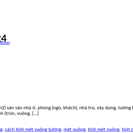
24
24hvn
 sàn sân nhà ở, phòng (ngủ, khách), nhà trọ, xây dựng, tường bê 
nh (tròn, vuông, […]
ng
,
cách tính mét vuông tường
,
mét vuông
,
tính mét vuông
,
tính