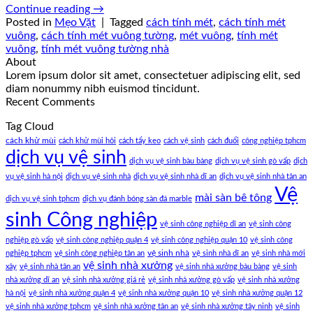
Continue reading
→
Posted in
Mẹo Vặt
|
Tagged
cách tính mét
,
cách tính mét
vuông
,
cách tính mét vuông tường
,
mét vuông
,
tính mét
vuông
,
tính mét vuông tường nhà
About
Lorem ipsum dolor sit amet, consectetuer adipiscing elit, sed
diam nonummy nibh euismod tincidunt.
Recent Comments
Tag Cloud
cách khử mùi
cách khử mùi hôi
cách tẩy keo
cách vệ sinh
cách đuổi
công nghiệp tphcm
dịch vụ vệ sinh
dịch vụ vệ sinh bàu bàng
dịch vụ vệ sinh gò vấp
dịch
vụ vệ sinh hà nội
dịch vụ vệ sinh nhà
dịch vụ vệ sinh nhà dĩ an
dịch vụ vệ sinh nhà tân an
Vệ
mài sàn bê tông
dịch vụ vệ sinh tphcm
dịch vụ đánh bóng sàn đá marble
sinh Công nghiệp
vệ sinh công nghiệp dĩ an
vệ sinh công
nghiệp gò vấp
vệ sinh công nghiệp quận 4
vệ sinh công nghiệp quận 10
vệ sinh công
vệ sinh nhà
nghiệp tphcm
vệ sinh công nghiệp tân an
vệ sinh nhà dĩ an
vệ sinh nhà mới
vệ sinh nhà xưởng
xây
vệ sinh nhà tân an
vệ sinh nhà xưởng bàu bàng
vệ sinh
nhà xưởng dĩ an
vệ sinh nhà xưởng giá rẻ
vệ sinh nhà xưởng gò vấp
vệ sinh nhà xưởng
hà nội
vệ sinh nhà xưởng quận 4
vệ sinh nhà xưởng quận 10
vệ sinh nhà xưởng quận 12
vệ sinh nhà xưởng tphcm
vệ sinh nhà xưởng tân an
vệ sinh nhà xưởng tây ninh
vệ sinh