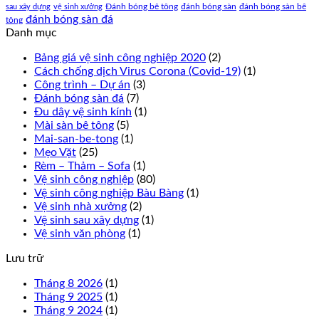
Đánh bóng bê tông
đánh bóng sàn
đánh bóng sàn bê
sau xây dựng
vệ sinh xưởng
đánh bóng sàn đá
tông
Danh mục
Bảng giá vệ sinh công nghiệp 2020
(2)
Cách chống dịch Virus Corona (Covid-19)
(1)
Công trình – Dự án
(3)
Đánh bóng sàn đá
(7)
Đu dây vệ sinh kính
(1)
Mài sàn bê tông
(5)
Mai-san-be-tong
(1)
Mẹo Vặt
(25)
Rèm – Thảm – Sofa
(1)
Vệ sinh công nghiệp
(80)
Vệ sinh công nghiệp Bàu Bàng
(1)
Vệ sinh nhà xưởng
(2)
Vệ sinh sau xây dựng
(1)
Vệ sinh văn phòng
(1)
Lưu trữ
Tháng 8 2026
(1)
Tháng 9 2025
(1)
Tháng 9 2024
(1)