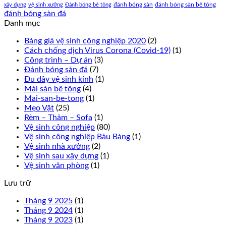
đánh bóng sàn
đánh bóng sàn bê tông
xây dựng
vệ sinh xưởng
Đánh bóng bê tông
đánh bóng sàn đá
Danh mục
Bảng giá vệ sinh công nghiệp 2020
(2)
Cách chống dịch Virus Corona (Covid-19)
(1)
Công trình – Dự án
(3)
Đánh bóng sàn đá
(7)
Đu dây vệ sinh kính
(1)
Mài sàn bê tông
(4)
Mai-san-be-tong
(1)
Mẹo Vặt
(25)
Rèm – Thảm – Sofa
(1)
Vệ sinh công nghiệp
(80)
Vệ sinh công nghiệp Bàu Bàng
(1)
Vệ sinh nhà xưởng
(2)
Vệ sinh sau xây dựng
(1)
Vệ sinh văn phòng
(1)
Lưu trữ
Tháng 9 2025
(1)
Tháng 9 2024
(1)
Tháng 9 2023
(1)