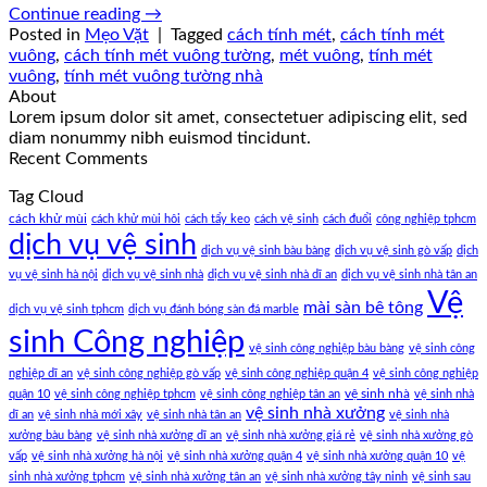
Continue reading
→
Posted in
Mẹo Vặt
|
Tagged
cách tính mét
,
cách tính mét
vuông
,
cách tính mét vuông tường
,
mét vuông
,
tính mét
vuông
,
tính mét vuông tường nhà
About
Lorem ipsum dolor sit amet, consectetuer adipiscing elit, sed
diam nonummy nibh euismod tincidunt.
Recent Comments
Tag Cloud
cách khử mùi
cách khử mùi hôi
cách tẩy keo
cách vệ sinh
cách đuổi
công nghiệp tphcm
dịch vụ vệ sinh
dịch vụ vệ sinh bàu bàng
dịch vụ vệ sinh gò vấp
dịch
vụ vệ sinh hà nội
dịch vụ vệ sinh nhà
dịch vụ vệ sinh nhà dĩ an
dịch vụ vệ sinh nhà tân an
Vệ
mài sàn bê tông
dịch vụ vệ sinh tphcm
dịch vụ đánh bóng sàn đá marble
sinh Công nghiệp
vệ sinh công nghiệp bàu bàng
vệ sinh công
nghiệp dĩ an
vệ sinh công nghiệp gò vấp
vệ sinh công nghiệp quận 4
vệ sinh công nghiệp
vệ sinh nhà
quận 10
vệ sinh công nghiệp tphcm
vệ sinh công nghiệp tân an
vệ sinh nhà
vệ sinh nhà xưởng
dĩ an
vệ sinh nhà mới xây
vệ sinh nhà tân an
vệ sinh nhà
xưởng bàu bàng
vệ sinh nhà xưởng dĩ an
vệ sinh nhà xưởng giá rẻ
vệ sinh nhà xưởng gò
vấp
vệ sinh nhà xưởng hà nội
vệ sinh nhà xưởng quận 4
vệ sinh nhà xưởng quận 10
vệ
sinh nhà xưởng tphcm
vệ sinh nhà xưởng tân an
vệ sinh nhà xưởng tây ninh
vệ sinh sau