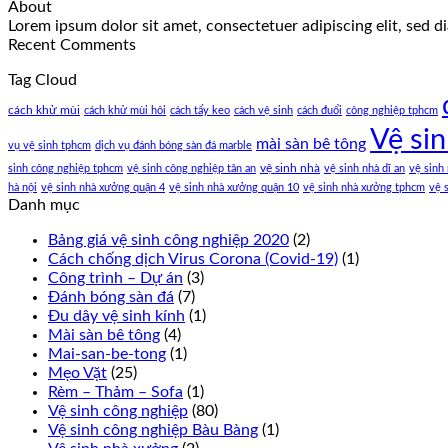
About
Lorem ipsum dolor sit amet, consectetuer adipiscing elit, sed
Recent Comments
Tag Cloud
cách khử mùi
cách khử mùi hôi
cách tẩy keo
cách vệ sinh
cách đuổi
công nghiệp tphcm
Vệ si
mài sàn bê tông
vụ vệ sinh tphcm
dịch vụ đánh bóng sàn đá marble
vệ sinh nhà
sinh công nghiệp tphcm
vệ sinh công nghiệp tân an
vệ sinh nhà dĩ an
vệ sinh
hà nội
vệ sinh nhà xưởng quận 4
vệ sinh nhà xưởng quận 10
vệ sinh nhà xưởng tphcm
vệ 
Danh mục
Bảng giá vệ sinh công nghiệp 2020
(2)
Cách chống dịch Virus Corona (Covid-19)
(1)
Công trình – Dự án
(3)
Đánh bóng sàn đá
(7)
Đu dây vệ sinh kính
(1)
Mài sàn bê tông
(4)
Mai-san-be-tong
(1)
Mẹo Vặt
(25)
Rèm – Thảm – Sofa
(1)
Vệ sinh công nghiệp
(80)
Vệ sinh công nghiệp Bàu Bàng
(1)