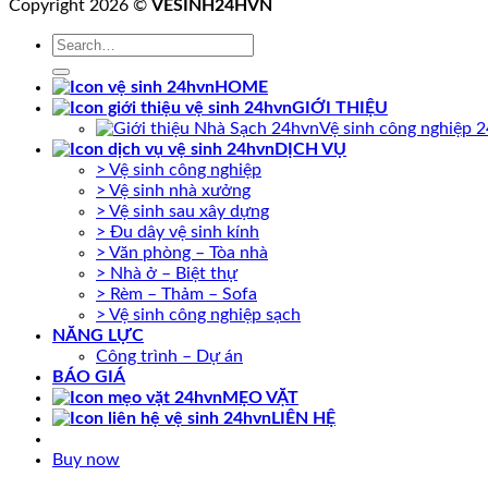
Copyright 2026 ©
VESINH24HVN
HOME
GIỚI THIỆU
Vệ sinh công nghiệp 
DỊCH VỤ
> Vệ sinh công nghiệp
> Vệ sinh nhà xưởng
> Vệ sinh sau xây dựng
> Đu dây vệ sinh kính
> Văn phòng – Tòa nhà
> Nhà ở – Biệt thự
> Rèm – Thảm – Sofa
> Vệ sinh công nghiệp sạch
NĂNG LỰC
Công trình – Dự án
BÁO GIÁ
MẸO VẶT
LIÊN HỆ
Buy now