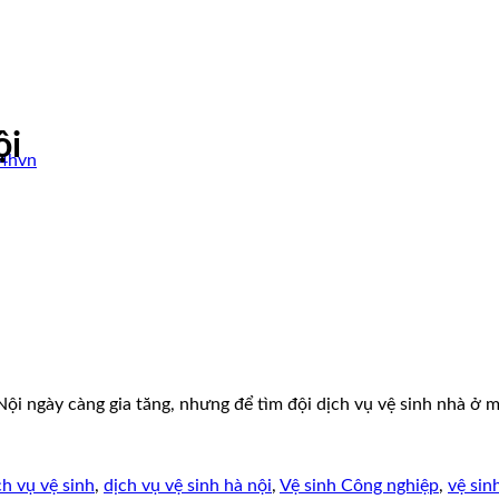
ội
24hvn
ội ngày càng gia tăng, nhưng để tìm đội dịch vụ vệ sinh nhà ở mớ
ch vụ vệ sinh
,
dịch vụ vệ sinh hà nội
,
Vệ sinh Công nghiệp
,
vệ sin