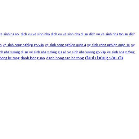
vệ sinh hà nội
dịch vụ vệ sinh nhà
dịch vụ vệ sinh nhà dĩ an
dịch vụ vệ sinh nhà tân an
dịch
an
vệ sinh công nghiệp gò vấp
vệ sinh công nghiệp quận 4
vệ sinh công nghiệp quận 10
vệ
nh nhà xưởng dĩ an
vệ sinh nhà xưởng giá rẻ
vệ sinh nhà xưởng gò vấp
vệ sinh nhà xưởng
đánh bóng sàn đá
đánh bóng sàn
đánh bóng sàn bê tông
bóng bê tông