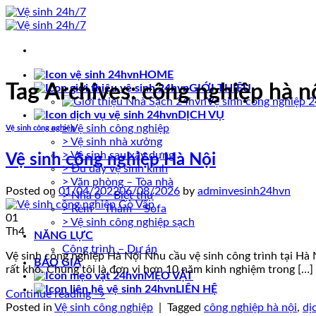
Skip
to
content
HOME
Tag Archives:
công nghiệp hà n
GIỚI THIỆU
Vệ sinh công nghiệp 
DỊCH VỤ
> Vệ sinh công nghiệp
Vệ sinh công nghiệp
> Vệ sinh nhà xưởng
> Vệ sinh sau xây dựng
Vệ sinh công nghiệp Hà Nội
> Đu dây vệ sinh kính
> Văn phòng – Tòa nhà
Posted on
01/04/2022
06/08/2026
by
adminvesinh24hvn
> Nhà ở – Biệt thự
> Rèm – Thảm – Sofa
01
> Vệ sinh công nghiệp sạch
Th4
NĂNG LỰC
Công trình – Dự án
Vệ sinh công nghiệp Hà Nội Nhu cầu vệ sinh công trình tại Hà N
BÁO GIÁ
rất khó. Chúng tôi là đơn vị hơn 10 năm kinh nghiệm trong […]
MẸO VẶT
LIÊN HỆ
Continue reading
→
Posted in
Vệ sinh công nghiệp
|
Tagged
công nghiệp hà nội
,
dị