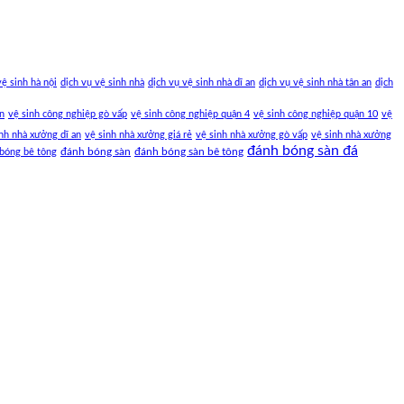
vệ sinh hà nội
dịch vụ vệ sinh nhà
dịch vụ vệ sinh nhà dĩ an
dịch vụ vệ sinh nhà tân an
dịch
an
vệ sinh công nghiệp gò vấp
vệ sinh công nghiệp quận 4
vệ sinh công nghiệp quận 10
vệ
nh nhà xưởng dĩ an
vệ sinh nhà xưởng giá rẻ
vệ sinh nhà xưởng gò vấp
vệ sinh nhà xưởng
đánh bóng sàn đá
đánh bóng sàn
đánh bóng sàn bê tông
bóng bê tông