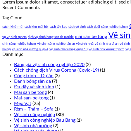
Lorem ipsum dolor sit amet, consectetuer adipiscing elit, sed
Recent Comments
Tag Cloud
cách khử mùi
cách khử mùi hôi
cách tẩy keo
cách vệ sinh
cách đuổi
công nghiệp tphcm
Vệ si
mài sàn bê tông
vụ vệ sinh tphcm
dịch vụ đánh bóng sàn đá marble
vệ sinh nhà
sinh công nghiệp tphcm
vệ sinh công nghiệp tân an
vệ sinh nhà dĩ an
vệ sinh
hà nội
vệ sinh nhà xưởng quận 4
vệ sinh nhà xưởng quận 10
vệ sinh nhà xưởng tphcm
vệ 
Danh mục
Bảng giá vệ sinh công nghiệp 2020
(2)
Cách chống dịch Virus Corona (Covid-19)
(1)
Công trình – Dự án
(3)
Đánh bóng sàn đá
(7)
Đu dây vệ sinh kính
(1)
Mài sàn bê tông
(4)
Mai-san-be-tong
(1)
Mẹo Vặt
(25)
Rèm – Thảm – Sofa
(1)
Vệ sinh công nghiệp
(80)
Vệ sinh công nghiệp Bàu Bàng
(1)
Vệ sinh nhà xưởng
(2)