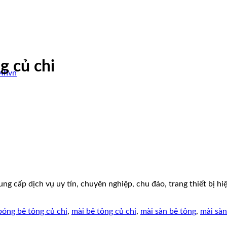
g củ chi
24hvn
g cấp dịch vụ uy tín, chuyên nghiệp, chu đáo, trang thiết bị hiệ
bóng bê tông củ chi
,
mài bê tông củ chi
,
mài sàn bê tông
,
mài sàn