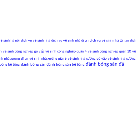
vệ sinh hà nội
dịch vụ vệ sinh nhà
dịch vụ vệ sinh nhà dĩ an
dịch vụ vệ sinh nhà tân an
dịch
an
vệ sinh công nghiệp gò vấp
vệ sinh công nghiệp quận 4
vệ sinh công nghiệp quận 10
vệ
nh nhà xưởng dĩ an
vệ sinh nhà xưởng giá rẻ
vệ sinh nhà xưởng gò vấp
vệ sinh nhà xưởng
đánh bóng sàn đá
đánh bóng sàn
đánh bóng sàn bê tông
bóng bê tông