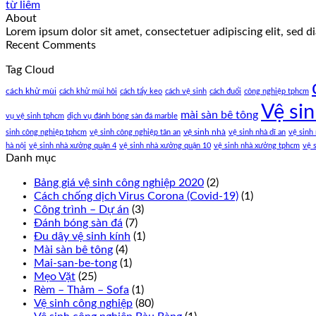
từ liêm
About
Lorem ipsum dolor sit amet, consectetuer adipiscing elit, sed
Recent Comments
Tag Cloud
cách khử mùi
cách khử mùi hôi
cách tẩy keo
cách vệ sinh
cách đuổi
công nghiệp tphcm
Vệ si
mài sàn bê tông
vụ vệ sinh tphcm
dịch vụ đánh bóng sàn đá marble
vệ sinh nhà
sinh công nghiệp tphcm
vệ sinh công nghiệp tân an
vệ sinh nhà dĩ an
vệ sinh
hà nội
vệ sinh nhà xưởng quận 4
vệ sinh nhà xưởng quận 10
vệ sinh nhà xưởng tphcm
vệ 
Danh mục
Bảng giá vệ sinh công nghiệp 2020
(2)
Cách chống dịch Virus Corona (Covid-19)
(1)
Công trình – Dự án
(3)
Đánh bóng sàn đá
(7)
Đu dây vệ sinh kính
(1)
Mài sàn bê tông
(4)
Mai-san-be-tong
(1)
Mẹo Vặt
(25)
Rèm – Thảm – Sofa
(1)
Vệ sinh công nghiệp
(80)