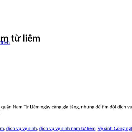
am từ liêm
24hvn
uận Nam Từ Liêm ngày càng gia tăng, nhưng để tìm đội dịch vụ v
]
êm
,
dịch vụ vệ sinh
,
dịch vụ vệ sinh nam từ liêm
,
Vệ sinh Công ng