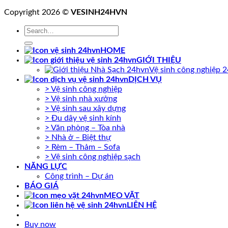
Copyright 2026 ©
VESINH24HVN
HOME
GIỚI THIỆU
Vệ sinh công nghiệp 
DỊCH VỤ
> Vệ sinh công nghiệp
> Vệ sinh nhà xưởng
> Vệ sinh sau xây dựng
> Đu dây vệ sinh kính
> Văn phòng – Tòa nhà
> Nhà ở – Biệt thự
> Rèm – Thảm – Sofa
> Vệ sinh công nghiệp sạch
NĂNG LỰC
Công trình – Dự án
BÁO GIÁ
MẸO VẶT
LIÊN HỆ
Buy now