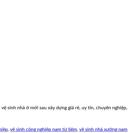
ệ sinh nhà ở mới sau xây dựng giá rẻ, uy tín, chuyên nghiệp,
hiệp
,
vệ sinh công nghiệp nam từ liêm
,
vệ sinh nhà xưởng nam